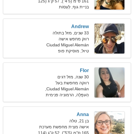
161 ס"מ (5'4"), 57 ק"ג (125
פאונד)
בניית גוף, לְעַסוֹת
Andrew
33 שנים, מזל בתולה
רווק מחפש אישה
Ciudad Miguel Alemán
טִיוּל, מוסיקת פופ
Flor
30 שנה, מזל דגים
רווקה מחפשת בעל
Ciudad Miguel Alemán,
מקסיקו
הַעפָּלָה, הרמוניה פנימית
Anna
בן 21, טלה
אישה מצית מחפשת מערכת
יחסים מתמשכת
165 ס"מ (5'5"), 52 ק"ג (114