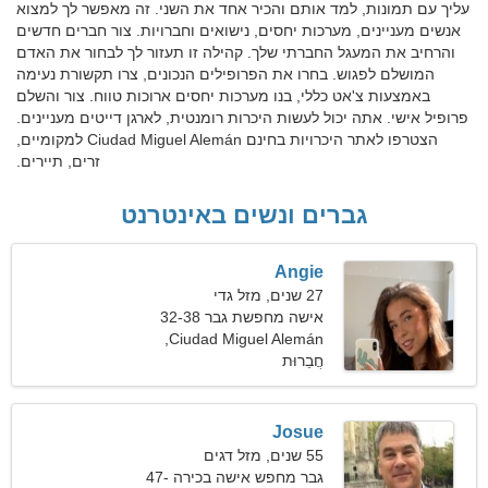
עליך עם תמונות, למד אותם והכיר אחד את השני. זה מאפשר לך למצוא
אנשים מעניינים, מערכות יחסים, נישואים וחברויות. צור חברים חדשים
והרחיב את המעגל החברתי שלך. קהילה זו תעזור לך לבחור את האדם
המושלם לפגוש. בחרו את הפרופילים הנכונים, צרו תקשורת נעימה
באמצעות צ'אט כללי, בנו מערכות יחסים ארוכות טווח. צור והשלם
פרופיל אישי. אתה יכול לעשות היכרות רומנטית, לארגן דייטים מעניינים.
הצטרפו לאתר היכרויות בחינם Ciudad Miguel Alemán למקומיים,
זרים, תיירים.
גברים ונשים באינטרנט
Angie
27 שנים, מזל גדי
אישה מחפשת גבר 32-38
Ciudad Miguel Alemán,
חֲבֵרוּת
מקסיקו
Josue
55 שנים, מזל דגים
גבר מחפש אישה בכירה 47-