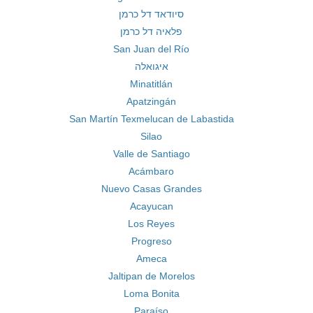
סיודאד דל כרמן
פלאיה דל כרמן
San Juan del Río
איגואלה
Minatitlán
Apatzingán
San Martín Texmelucan de Labastida
Silao
Valle de Santiago
Acámbaro
Nuevo Casas Grandes
Acayucan
Los Reyes
Progreso
Ameca
Jaltipan de Morelos
Loma Bonita
Paraíso