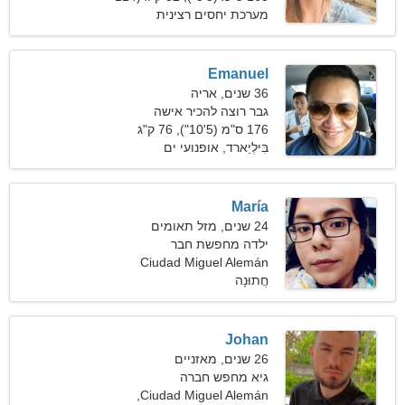
פאונד)
מערכת יחסים רצינית
Emanuel
36 שנים, אריה
גבר רוצה להכיר אישה
176 ס"מ (5'10"), 76 ק"ג
(167 פאונד)
בִּילְיַארד, אופנועי ים
María
24 שנים, מזל תאומים
ילדה מחפשת חבר
Ciudad Miguel Alemán
חֲתוּנָה
Johan
26 שנים, מאזניים
גיא מחפש חברה
Ciudad Miguel Alemán,