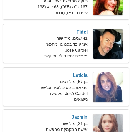
רווקה מחפשת בעל 35-42
167 ס"מ (5'6"), 63 ק"ג (138
פאונד)
עריכת וידאו, תִכנוּת
Fidel
41 שנים, מזל שור
אני עובד בסנאט ומחפש
José Cardel
אישה אנרגטית
מערכת יחסים לטווח קצר
Leticia
בן 57, מזל דגים
אני אוהב פסיכולוגיה וגלישה
José Cardel, מקסיקו
נישואים
Jazmin
בן 21, מזל שור
אישה חמקמקה מחפשת