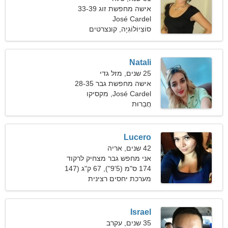
אישה מחפשת זוג 33-39
José Cardel
סוֹצִיוֹלוֹגִיָה, קונצרטים
Natali
25 שנים, מזל גדי
אישה מחפשת גבר 28-35
José Cardel, מקסיקו
חֲבֵרוּת
Lucero
42 שנים, אריה
אני מחפש גבר מצחיק לרקוד
174 ס"מ (5'9"), 67 ק"ג (147
פאונד)
מערכת יחסים רצינית
Israel
35 שנים, עקרב