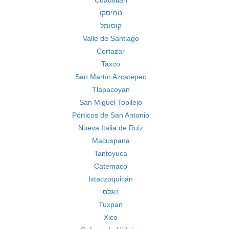
Cuautitlan
טמיסקו
קוסומל
Valle de Santiago
Cortazar
Taxco
San Martín Azcatepec
Tlapacoyan
San Miguel Topilejo
Pórticos de San Antonio
Nueva Italia de Ruiz
Macuspana
Tantoyuca
Catemaco
Ixtaczoquitlán
נוגלס
Tuxpan
Xico