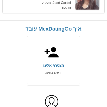
José Cardel, מקסיקו
מערכת יחסים רצינית
חֲתוּנָה
איך MexDatingGo עובד
הצטרף אלינו
הרשם בחינם