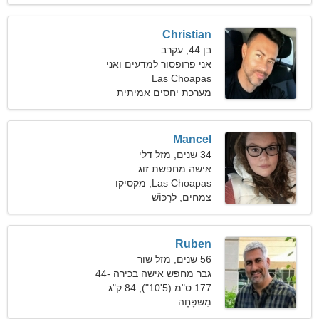
Christian
בן 44, עקרב
אני פרופסור למדעים ואני
Las Choapas
צריך אישה רזה
מערכת יחסים אמיתית
Mancel
34 שנים, מזל דלי
אישה מחפשת זוג
Las Choapas, מקסיקו
צמחים, לִרְכּוֹשׁ
Ruben
56 שנים, מזל שור
גבר מחפש אישה בכירה 44-
53
177 ס"מ (5'10"), 84 ק"ג
(185 פאונד)
מִשׁפָּחָה