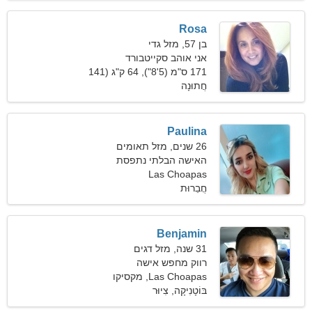
Rosa
בן 57, מזל גדי
אני אוהב סקייטבורד
ואומנויות הבמה
171 ס"מ (5'8"), 64 ק"ג (141
חֲתוּנָה
פאונד)
Paulina
26 שנים, מזל תאומים
האישה הבלתי נתפסת
Las Choapas
מחפשת מערכת יחסים
חֲבֵרוּת
מתמשכת
Benjamin
31 שנה, מזל דגים
רווק מחפש אישה
Las Choapas, מקסיקו
בּוֹטָנִיקָה, צִיוּר