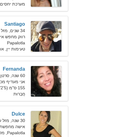
מערכת יחסים 
Santiago
34 שנים, מזל גדי
רווק מחפש אישה 0
Papalotla
טעימות יין, או
Fernanda
60 שנה, סרטן
אני מעדיף מכו
155 ס"מ (5'2"), 61 ק"ג (134 פאונד)
חֲבֵרוּת
Dulce
30 שנה, מזל שור
אישה מחפשת זוג 0
Papalotla, מקסיקו