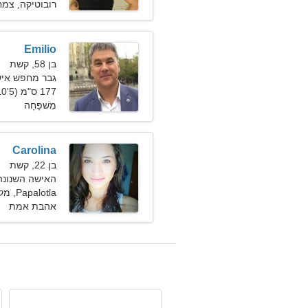
רובוטיקה, צמח
Emilio
בן 58, קשת
גבר מחפש אישה ב
177 ס"מ (5'10"), 88 ק"ג (194 פאונד)
מִשׁפָּחָה
Carolina
בן 22, קשת
האישה השנונה
Papalotla, מקסיקו
אהבת אמת