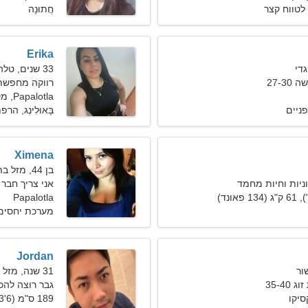
לטווח קצר
חֲתוּנָה
Erika
33 שנים, טלה
27-3
רווקה מחפשת
Papalotla, מקסיקו
פניים
בָּאוּלִינְג, ה
Ximena
בן 44, מזל בתולה
ניות וחיות מחמד
אני צריך חבר 
Papalotla
מערכת יחסים 
Jordan
31 שנה, מזל שור
35-4
גבר רוצה להכ
189 ס"מ (6'3"), 84 ק"ג (185 פאונד)