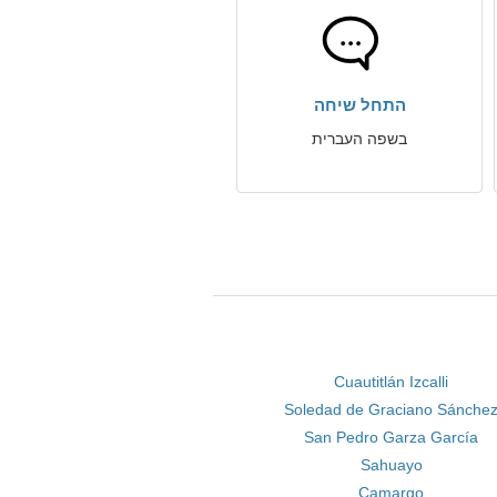
התחל שיחה
בשפה העברית
Cuautitlán Izcalli
Soledad de Graciano Sánche
San Pedro Garza García
Sahuayo
Camargo