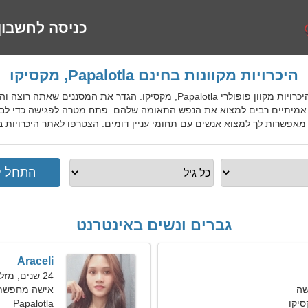
כניסה לחשבון
היכרויות מקוונות בחינם Papalotla, מקסיקו
MexDatingGo הוא שירות היכרויות מקוון פופולרי Papalotla, מקסיקו. הג
אמיתיים רבים למצוא את הנפש התאומה שלהם. פתח מטרה לפגישה כדי לבנו
 לך למצוא אנשים עם תחומי עניין דומים. הצטרפו לאתר היכרויות בחינם Papalotla למקומיים, זרים, 
גברים ונשים באינטרנט
Araceli
24 שנים, מזל תאומים
שה
אישה מחפשת 
Papalotla