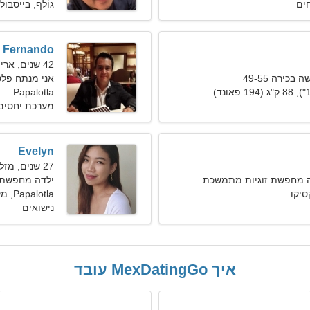
ים
גוֹלף, בייסבול
Fernando
42 שנים, אריה
כירה 49-55
אני מנתח פלס
Papalotla
מערכת יחסים
Evelyn
27 שנים, מזל גדי
 מחפשת זוגיות מתמשכת
ילדה מחפשת חבר
Papalotla, מקסיקו
נישואים
איך MexDatingGo עובד