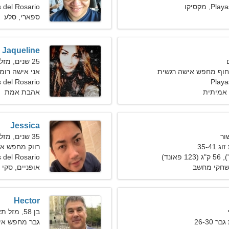
 מקסיקו
 del Rosario
ספארי, סלע
Jaqueline
25 שנים, מזל בתולה
החוף מחפש אישה רגשית
אני אישה רומ
Playa
Playas del Rosario
אמיתית
אהבת אמת
Jessica
35 שנים, מזל דלי
35-4
רווק מחפש אישה 
 del Rosario
שחקי מחשב
אופניים, סקי 
Hector
בן 58, מזל תאומים
26-30
גבר מחפש אי