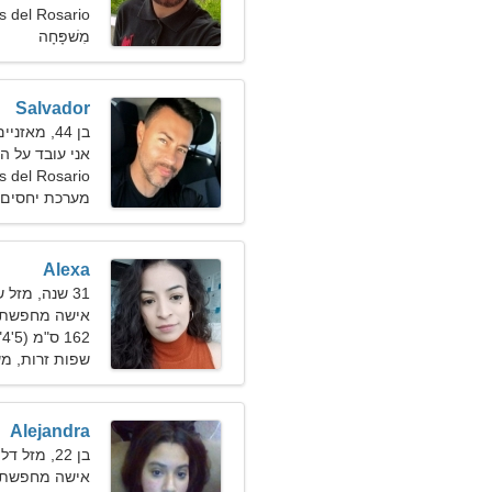
Playas del Rosario,
מִשׁפָּחָה
Salvador
בן 44, מאזניים
אני עובד על 
s del Rosario
מערכת יחסים 
Alexa
31 שנה, מזל שור
אישה מחפשת זוג 1
162 ס"מ (5'4"), 56 ק"ג (123 פאונד)
שפות זרות, מ
Alejandra
בן 22, מזל דלי
אישה מחפשת גבר 