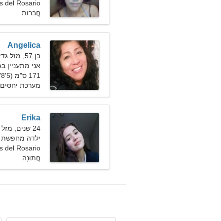
Playas del Rosario,
חֲבֵרוּת
Angelica
בן 57, מזל גדי
אני מתעניין ב
171 ס"מ (5'8"), 68 ק"ג (149 פאונד)
מערכת יחסים 
Erika
24 שנים, מזל תאומים
ילדה מחפשת חבר 
Playas del Rosario,
חֲתוּנָה