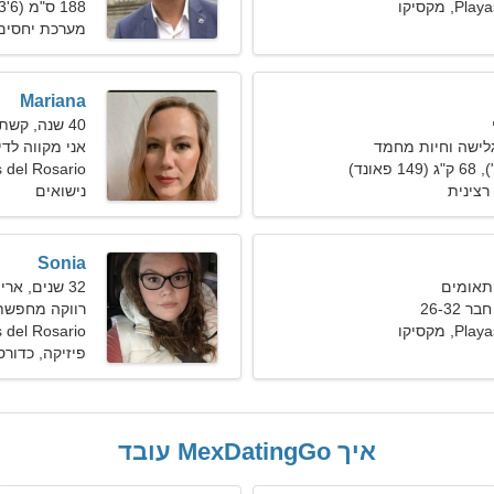
 מקסיקו
188 ס"מ (6'3"), 88 ק"ג (194 פאונד)
מערכת יחסים 
Mariana
40 שנה, קשת
גלישה וחיות מחמד
אני מקווה לדי
 del Rosario
רצינית
נישואים
Sonia
32 שנים, אריה
26-32
רווקה מחפשת
 מקסיקו
Playas del Rosario
פיזיקה, כדורס
איך MexDatingGo עובד