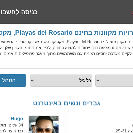
כניסה לחשבון
 מקוונות בחינם Playas del Rosario, מקסיקו
MexDatingGo הוא שירות היכרויות מקוון פופולרי Playas del Rosario, 
פוש חכמה זו מציעה דרך ייחודית למצוא בחורה, לציין את תחומי העניין של
גברים ונשים באינטרנט
Hugo
34 שנים, מזל שור
25-
גבר רוצה להכ