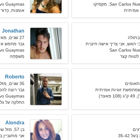
San Carlo, מקסיקו
evo Guaymas
אמיתית
אומנות, כַּדוּר י
Jonathan
27 שנים, מאזניים
י האש, אני צריך אישה חיננית
גבר מחפש אישה 1
San Carlos Nu
 Nuevo Guaymas
לטווח קצר
מִשׁפָּחָה
Roberto
35 שנים, מזל דגים
מחפשת זוגיות אמיתית
גבר רוצה להכ
evo Guaymas
החלקה על גלגי
Alondra
בן 57, מזל שור
 35-42
אני מתעניין ב