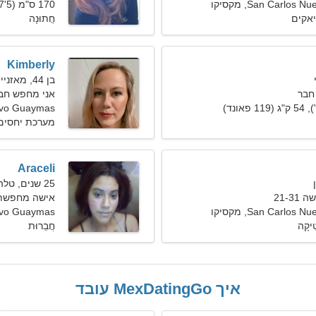
San Carlo, מקסיקו
170 ס"מ (5'7"), 66 ק"ג (145 פאונד)
יאקים
חֲתוּנָה
Kimberly
בן 44, מאזניים
חבר
אני מחפש חבר
evo Guaymas
מערכת יחסים 
Araceli
25 שנים, טלה
21-3
אישה מחפשת גבר
San Carlo, מקסיקו
 Nuevo Guaymas
ִיקָה
חֲבֵרוּת
איך MexDatingGo עובד