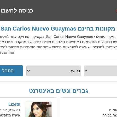
כניסה לחשבון
נם San Carlos Nuevo Guaymas, מקסיקו
MexDatingGo הוא שירות היכרויות מקוון פופולרי evo Guaymas
ו פרופילים מתאימים באמצעות פילטרים שונים בחיפוש המתקדם ובחרו את בנ
los Nuevo Guaymas
גברים ונשים באינטרנט
Lizeth
31 שנה, אריה
ה בכירה
אישה מחפשת 