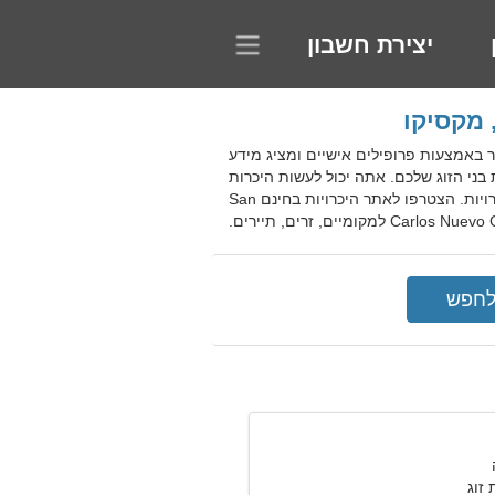
יצירת חשבון
San Carlos Nu, מקסיקו. הפרויקט עוזר לתקשר באמצעות פרופילים אישיים ומציג מידע
י הזוג שלכם. אתה יכול לעשות היכרות
רומנטית עם גברים, להביע כוונות רציניות. לחברים יש גישה לפונקציות חיפוש שפותחות הזדמנויות חדשות להיכרויות. הצטרפו לאתר היכרויות בחינם San
Car למקומיים, זרים, תיירים.
זוג