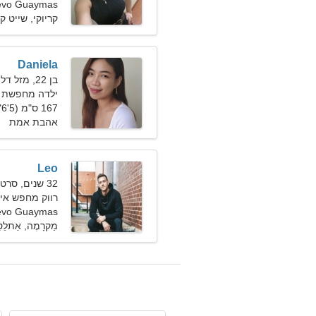
s Nuevo Guaymas
קריוקי, שייט ק
Daniela
בן 22, מזל דלי
ילדה מחפשת 
167 ס"מ (5'6"), 54 ק"ג (119 פאונד)
אהבת אמת
Leo
32 שנים, סרטן
רווק מחפש אישה 1
s Nuevo Guaymas
מַקרָמֶה, אַתלֵט