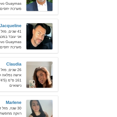
s Nuevo Guaymas
מערכת יחסים 
Jacqueline
41 שנים, מזל בתולה
אני עובד במכב
evo Guaymas
מערכת יחסים 
Claudia
26 שנים, מזל תאומים
אישה נפלאה ש
161 ס"מ (5'4"), 49 ק"ג (108 פאונד)
נישואים
Marlene
30 שנה, מזל דגים
רווקה מחפשת בעל