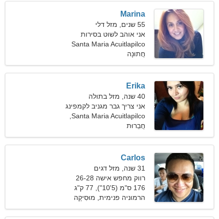
Marina
55 שנים, מזל דלי
אני אוהב לשוט בסירות
ולטייל באוויר הצח
Santa Maria Acuitlapilco
חֲתוּנָה
Erika
40 שנה, מזל בתולה
אני צריך גבר מגניב לקמפינג
Santa Maria Acuitlapilco,
חֲבֵרוּת
מקסיקו
Carlos
31 שנה, מזל דגים
רווק מחפש אישה 26-28
176 ס"מ (5'10"), 77 ק"ג
(169 פאונד)
הרמוניה פנימית, מוּסִיקָה