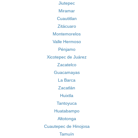
Jiutepec
Miramar
Cuautitlan
Zitácuaro
Montemorelos
Valle Hermoso
Pénjamo
Xicotepec de Juárez
Zacatelco
Guacamayas
La Barca
Zacatlán
Huixtla
Tantoyuca
Huatabampo
Altotonga
Cuautepec de Hinojosa
Tamuín