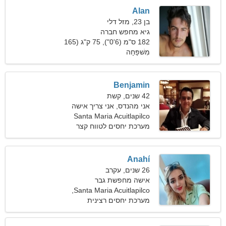
Alan
בן 23, מזל דלי
גיא מחפש חברה
182 ס"מ (6'0"), 75 ק"ג (165
פאונד)
מִשׁפָּחָה
Benjamin
42 שנים, קשת
אני מהנדס, אני צריך אישה
חברותית
Santa Maria Acuitlapilco
מערכת יחסים לטווח קצר
Anahí
26 שנים, עקרב
אישה מחפשת גבר
Santa Maria Acuitlapilco,
מקסיקו
מערכת יחסים רצינית