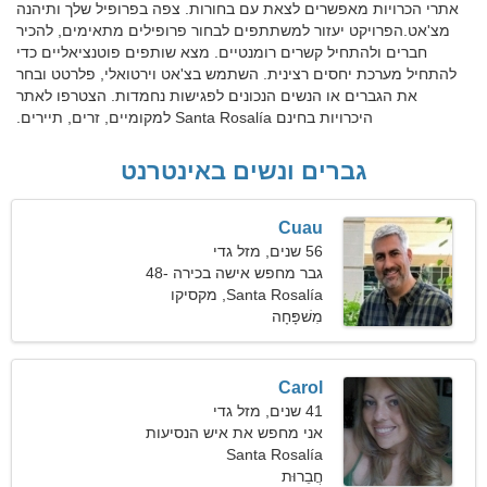
אתרי הכרויות מאפשרים לצאת עם בחורות. צפה בפרופיל שלך ותיהנה
מצ'אט.הפרויקט יעזור למשתתפים לבחור פרופילים מתאימים, להכיר
חברים ולהתחיל קשרים רומנטיים. מצא שותפים פוטנציאליים כדי
להתחיל מערכת יחסים רצינית. השתמש בצ'אט וירטואלי, פלרטט ובחר
את הגברים או הנשים הנכונים לפגישות נחמדות. הצטרפו לאתר
היכרויות בחינם Santa Rosalía למקומיים, זרים, תיירים.
גברים ונשים באינטרנט
Cuau
56 שנים, מזל גדי
גבר מחפש אישה בכירה 48-
53
Santa Rosalía, מקסיקו
מִשׁפָּחָה
Carol
41 שנים, מזל גדי
אני מחפש את איש הנסיעות
המושלם
Santa Rosalía
חֲבֵרוּת