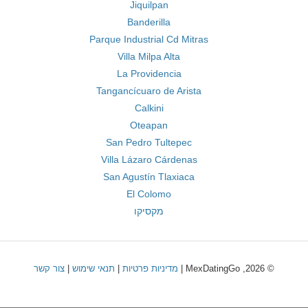
Jiquilpan
Banderilla
Parque Industrial Cd Mitras
Villa Milpa Alta
La Providencia
Tangancícuaro de Arista
Calkini
Oteapan
San Pedro Tultepec
Villa Lázaro Cárdenas
San Agustín Tlaxiaca
El Colomo
מקסיקו
© 2026, MexDatingGo |
מדיניות פרטיות
|
תנאי שימוש
|
צור קשר