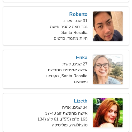
Roberto
31 שנה, עקרב
גבר רוצה להכיר אישה
Santa Rosalía
חיות מחמד, סרטים
Erika
27 שנים, קשת
אישה אמיתית מחפשת
אהבת אמת
Santa Rosalía, מקסיקו
נישואים
Lizeth
34 שנים, אריה
אישה מחפשת זוג 37-43
163 ס"מ (5'5"), 61 ק"ג (134
פאונד)
סוֹצִיוֹלוֹגִיָה, פוליטיקה
ומשפטים