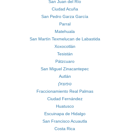
San Juan del Río
Ciudad Acuña
San Pedro Garza García
Parral
Matehuala
San Martín Texmelucan de Labastida
Xoxocotlán
Tesistán
Pátzcuaro
San Miguel Zinacantepec
Autlán
טפוצולן
Fraccionamiento Real Palmas
Ciudad Fernández
Huatusco
Escuinapa de Hidalgo
San Francisco Acuautla
Costa Rica