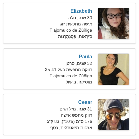
Elizabeth
30 שנה, טלה
אישה מחפשת זוג
Tlajomulco de Zúñiga
סִירָאוּת, פְּסַנְתְרָנוּת
Paula
32 שנים, סרטן
רווקה מחפשת בעל 35-41
Tlajomulco de Zúñiga,
מקסיקו
מוּסִיקָה, בישול
Cesar
31 שנה, מזל דגים
רווק מחפש אישה
176 ס"מ (5'10"), 83 ק"ג
(182 פאונד)
אמנות תיאטרלית, כֶּסֶף