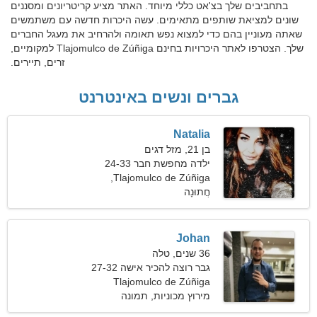
בתחביבים שלך בצ'אט כללי מיוחד. האתר מציע קריטריונים ומסננים
שונים למציאת שותפים מתאימים. עשה היכרות חדשה עם משתמשים
שאתה מעוניין בהם כדי למצוא נפש תאומה ולהרחיב את מעגל החברים
שלך. הצטרפו לאתר היכרויות בחינם Tlajomulco de Zúñiga למקומיים,
זרים, תיירים.
גברים ונשים באינטרנט
Natalia
בן 21, מזל דגים
ילדה מחפשת חבר 24-33
Tlajomulco de Zúñiga,
חֲתוּנָה
מקסיקו
Johan
36 שנים, טלה
גבר רוצה להכיר אישה 27-32
Tlajomulco de Zúñiga
מירוץ מכוניות, תמונה