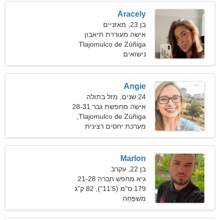
Aracely
בן 23, מאזניים
אישה מעוררת תיאבון
Tlajomulco de Zúñiga
מחפשת זוגיות ארוכת טווח
נישואים
Angie
24 שנים, מזל בתולה
אישה מחפשת גבר 28-31
Tlajomulco de Zúñiga,
מקסיקו
מערכת יחסים רצינית
Marlon
בן 22, עקרב
גיא מחפש חברה 21-28
179 ס"מ (5'11"), 82 ק"ג
(180 פאונד)
מִשׁפָּחָה