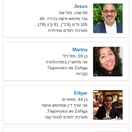
Jesus
60 שנה, מזל שור
גבר מחפש אישה בכירה 48-
57
185 ס"מ (6'1"), 81 ק"ג (178
פאונד)
מערכת יחסים אמיתית
Marina
בן 59, מזל דלי
אני מתעניין בפסיכולוגיה
ויוגה
Tlajomulco de Zúñiga
חֲבֵרוּת
Edgar
בן 44, מאזניים
אני עורך דין שמחפש אישה
מושכת
Tlajomulco de Zúñiga,
מקסיקו
מערכת יחסים לטווח קצר