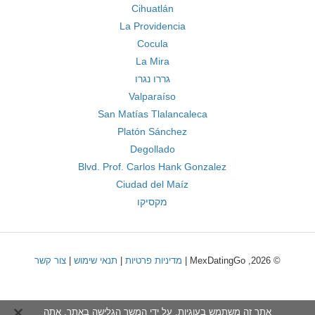
Cihuatlán
La Providencia
Cocula
La Mira
גררו נגרו
Valparaíso
San Matías Tlalancaleca
Platón Sánchez
Degollado
Blvd. Prof. Carlos Hank Gonzalez
Ciudad del Maíz
מקסיקו
© 2026, MexDatingGo |
מדיניות פרטיות
|
תנאי שימוש
|
צור קשר
אתר זה משתמש בעוגיות. על ידי המשך הגלישה באתר, אתה