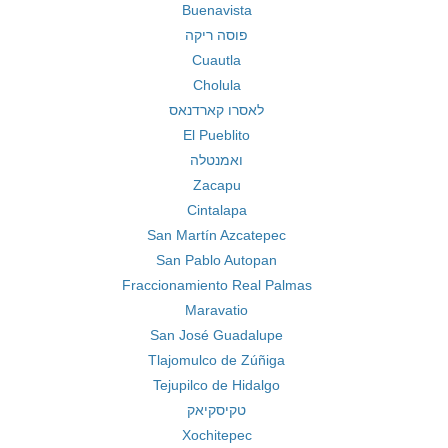
Buenavista
פוסה ריקה
Cuautla
Cholula
לאסרו קארדנאס
El Pueblito
ואמנטלה
Zacapu
Cintalapa
San Martín Azcatepec
San Pablo Autopan
Fraccionamiento Real Palmas
Maravatio
San José Guadalupe
Tlajomulco de Zúñiga
Tejupilco de Hidalgo
טקיסקיאק
Xochitepec