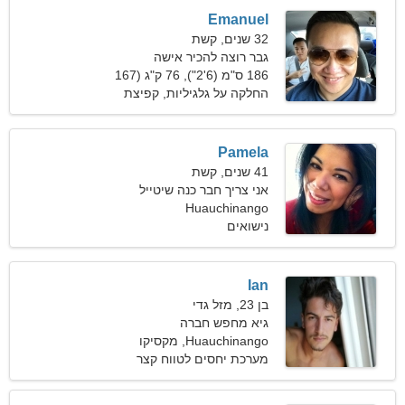
Emanuel
32 שנים, קשת
גבר רוצה להכיר אישה
186 ס"מ (6'2"), 76 ק"ג (167
פאונד)
החלקה על גלגיליות, קפיצת
בסיס
Pamela
41 שנים, קשת
אני צריך חבר כנה שיטייל
ביחד
Huauchinango
נישואים
Ian
בן 23, מזל גדי
גיא מחפש חברה
Huauchinango, מקסיקו
מערכת יחסים לטווח קצר