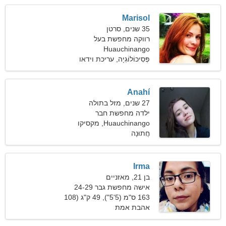
Marisol
35 שנים, סרטן
רווקה מחפשת בעל
Huauchinango
פְּסִיכוֹלוֹגִיָה, עריכת וידאו
Anahí
27 שנים, מזל בתולה
ילדה מחפשת חבר
Huauchinango, מקסיקו
חֲתוּנָה
Irma
בן 21, מאזניים
אישה מחפשת גבר 24-29
163 ס"מ (5'5"), 49 ק"ג (108
פאונד)
אהבת אמת