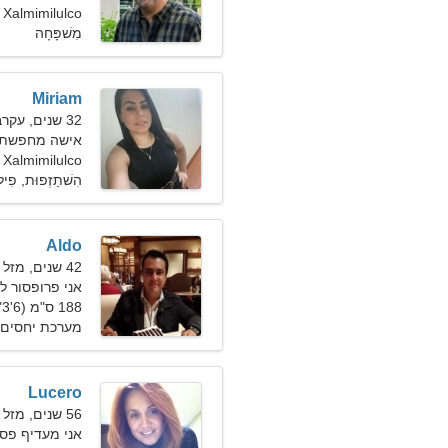
 Ana Xalmimilulco
מִשׁפָּחָה
Miriam
32 שנים, עקרב
אישה מחפשת ז
 Xalmimilulco
הִשׁתַזְפוּת, פִילו
Aldo
42 שנים, מזל בתולה
אני פרופסור ל
188 ס"מ (6'3"), 83 ק"ג (182 פאונד)
מערכת יחסים 
Lucero
56 שנים, מזל דגים
אני מעדיף פסי