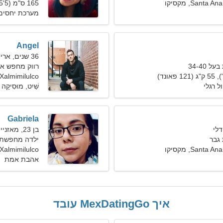
Santa, מקסיקו
165 ס"מ (5'5"), 68 ק"ג (149 פאונד)
מערכת יחסים 
Angel
36 שנים, אריה
 34-40
רווק מחפש א
Xalmimilulco
ל רגלי
שַׁיִט, מוּסִיקָה
Gabriela
בן 23, מאזניים
גבר
ילדה מחפשת 
Santa, מקסיקו
Ana Xalmimilulco
אהבת אמת
איך MexDatingGo עובד