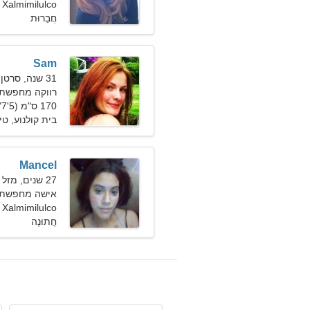
 Ana Xalmimilulco
חֲבֵרוּת
Sam
31 שנה, סרטן
רווקה מחפשת בעל
170 ס"מ (5'7"), 55 ק"ג (121 פאונד)
בית קולנוע, טיו
Mancel
27 שנים, מזל דלי
אישה מחפשת 
 Ana Xalmimilulco
חֲתוּנָה