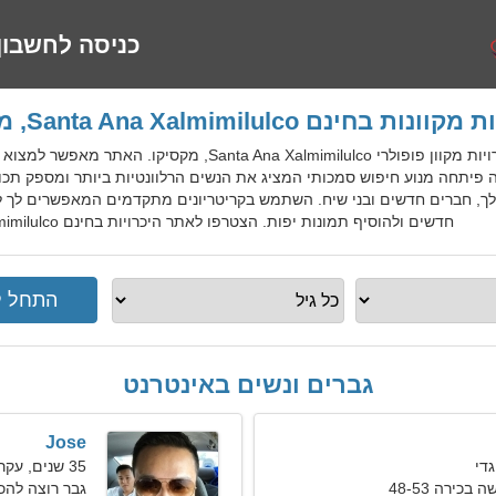
כניסה לחשבון
ות בחינם Santa Ana Xalmimilulco, מקסיקו
MexDatingGo הוא שירות היכרויות מקוון פופולרי Xalmimilulco
פיתחה מנוע חיפוש סמכותי המציג את הנשים הרלוונטיות ביותר ומספק תכונ
שלך, חברים חדשים ובני שיח. השתמש בקריטריונים מתקדמים המאפשרים לך לש
חדשים ולהוסיף תמונות יפות. הצטרפו לאתר היכרויות בחינם Santa Ana Xalmimilulco למקומיים, זרים, תיירים.
גברים ונשים באינטרנט
Jose
35 שנים, עקרב
כירה 48-53
גבר רוצה להכ