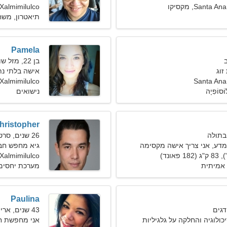
Santa, מקסיקו
Xalmimilulco
תיאטרון, משח
Pamela
בן 22, מזל שור
וג
אישה בלתי נ
Santa Ana
Ana Xalmimilulco
ֹסוֹפִיָה
נישואים
hristopher
26 שנים, סרטן
מדע, אני צריך אישה מקסימה
גיא מחפש חברה 9
Xalmimilulco
אמיתית
מערכת יחסים 
Paulina
43 שנים, אריה
כולוגיה והחלקה על גלגיליות
אני מחפשת חב