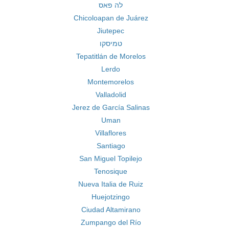
לה פאס
Chicoloapan de Juárez
Jiutepec
טמיסקו
Tepatitlán de Morelos
Lerdo
Montemorelos
Valladolid
Jerez de García Salinas
Uman
Villaflores
Santiago
San Miguel Topilejo
Tenosique
Nueva Italia de Ruiz
Huejotzingo
Ciudad Altamirano
Zumpango del Río