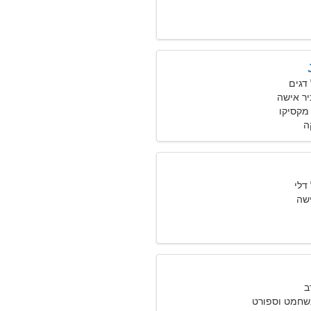
יר אישה
ה
שה
בשחמט וספורט