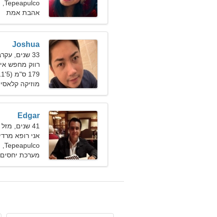
Tepeapulco, מקסיקו
אהבת אמת
Joshua
33 שנים, עקרב
רווק מחפש אישה 1
179 ס"מ (5'11"), 87 ק"ג (191 פאונד)
מוזיקה קלאסי
Edgar
41 שנים, מזל בתולה
אני רופא מרד
Tepeapulco, מקסיקו
מערכת יחסים 