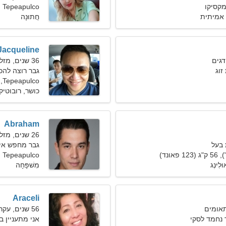
Tepeapulco
אמיתית
חֲתוּנָה
Jacqueline
36 שנים, מזל דגים
וג
גבר רוצה להכ
Tepeapulco, מקסיקו
כושר, רובוטיק
Abraham
26 שנים, מזל דלי
בעל
גבר מחפש אי
Tepeapulco
לִינְג
מִשׁפָּחָה
Araceli
56 שנים, עקרב
 נחמד לסקי
אני מתעניין 