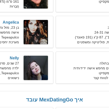
161 ס"מ (5'4"), 65 ק"ג (143 פאונד)
חֲבֵרוּת
Angelica
בן 23, מזל גדי
24-3
אישה מחפשת גבר
Tepeapulco
ת, פוליטיקה ומשפטים
מערכת יחסים 
Nelly
27 שנים, סרטן
ים מחפש אישה ידידותית
ילדה מחפשת חבר
Tepeapulco, מקסיקו
לטווח קצר
נישואים
איך MexDatingGo עובד