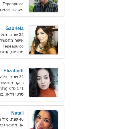
Tepeapulco, מקסיקו
מערכת יחסים 
Gabriela
34 שנים, מזל דגים
אישה מחפשת ז
Tepeapulco
מכוניות, גַנָנוּת
Elizabeth
32 שנים, טלה
רווקה מחפשת 
171 ס"מ (5'8"), 56 ק"ג (123 פאונד)
סרטי וידאו, בָּאוּ
Natali
40 שנה, מזל תאומים
אני מחפש גבר