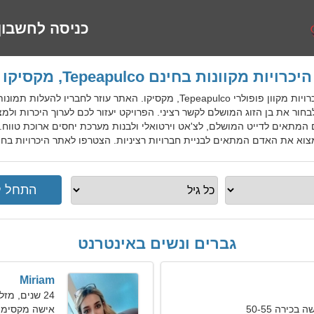
כניסה לחשבון
היכרויות מקוונות בחינם Tepeapulco, מקסיקו
MexDatingGo הוא שירות היכרויות מקוון פופולרי Tepeapulco, מקסיקו. ה
חור את בן הזוג המושלם לקשר רציני. הפרויקט יעזור לכם לערוך היכרות ולמ
המתאים לדייט המושלם, לצ'אט וירטואלי ולבנות מערכת יחסים ארוכת טווח. 
ת האדם המתאים לבניית חברויות רציניות. הצטרפו לאתר היכרויות בחינם Tepeapulco למקומיים, זרים, תיי
גברים ונשים באינטרנט
Miriam
24 שנים, מזל דלי
כירה 50-55
אישה מקסימה